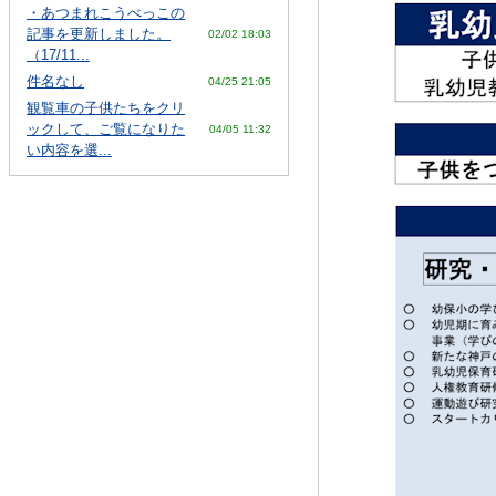
・あつまれこうべっこの
記事を更新しました。
02/02 18:03
（17/11...
件名なし
04/25 21:05
観覧車の子供たちをクリ
ックして、ご覧になりた
04/05 11:32
い内容を選...