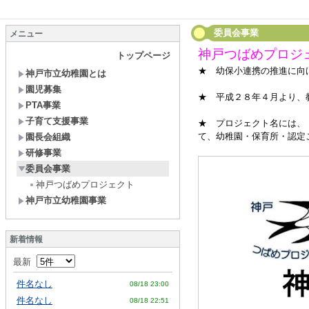
委員会事業
メニュー
神戸つばめプロジ
トップページ
★ 幼保小連携の推進に向
神戸市立幼稚園とは
園児募集
★ 平成２８年４月より、
PTA事業
子育て支援事業
★ プロジェクト名には、
て、幼稚園・保育所・認定
園長会組織
研修事業
委員会事業
神戸つばめプロジェクト
神戸市立幼稚園事業
新着情報
最新
件名なし
08/18 23:00
件名なし
08/18 22:51