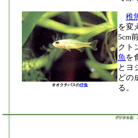
稚
を変
5c
クト
魚
を
とヨ
どの
オオクチバスの
仔魚
る。