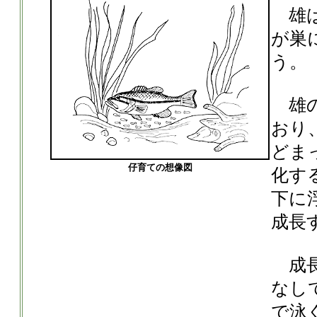
雄は
が巣
う。
雄の
おり
どま
仔育ての想像図
化す
下に
成長
成長
なし
で泳