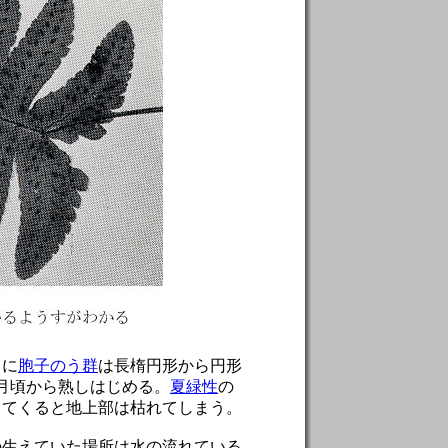
うに
胞子のう群
は長楕円形から円形
7月頃から熟しはじめる。
夏緑性
の
ってくると地上部は枯れてしまう。
生えていた場所は水の流れている