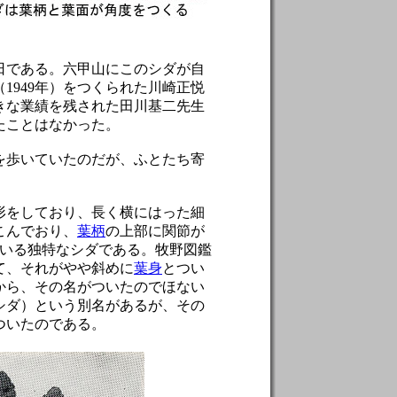
6日である。六甲山にこのシダが自
1949年）をつくられた川崎正悦
きな業績を残された田川基二先生
たことはなかった。
を歩いていたのだが、ふとたち寄
形をしており、長く横にはった細
こんでおり、
葉柄
の上部に関節が
ている独特なシダである。牧野図鑑
て、それがやや斜めに
葉身
とつい
から、その名がついたのでほない
シダ）という別名があるが、その
ついたのである。