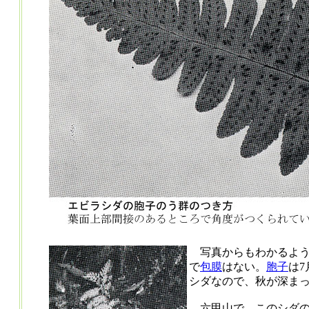
写真からもわかるよ
で
包膜
はない。
胞子
は
シダなので、秋が深ま
六甲山で、このシダの