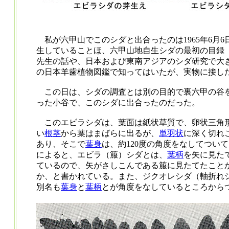
私が六甲山でこのシダと出合ったのは1965年6月
生していることほ、六甲山地自生シダの最初の目録（
先生の話や、日本および東南アジアのシダ研究で大
の日本羊歯植物図鑑で知ってはいたが、実物に接し
この日は、シダの調査とは別の目的で裏六甲の谷
った小谷で、このシダに出合ったのだった。
このエビラシダは、葉面は紙状草質で、卵状三角
い
根茎
から葉はまばらに出るが、
単羽状
に深く切れ
あり、そこで
葉身
は、約120度の角度をなしてつい
によると、エビラ（箙）シダとは、
葉柄
を矢に見た
ているので、矢がさしこんである箙に見たてたこと
か、と書かれている。また、ジクオレシダ（軸折れ
別名も
葉身
と
葉柄
とが角度をなしているところから