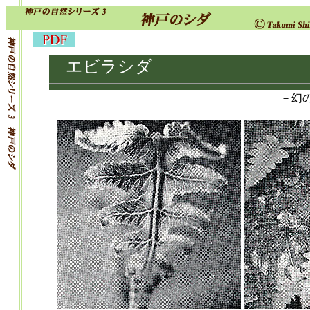
エビラシダ
－幻