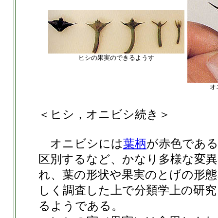
ヒシの果実のできるようす
オ
＜ヒシ，オニビシ続き＞
オニビシには
葉柄
が赤色であ
区別するなど、かなり多様な変
れ、葉の形状や果実のとげの形
しく調査した上で分類学上の研究
るようである。