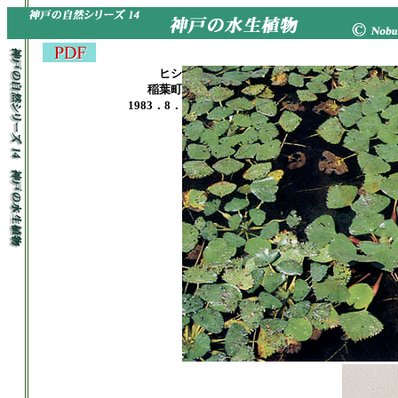
ヒシ
稲葉町
1983．8．