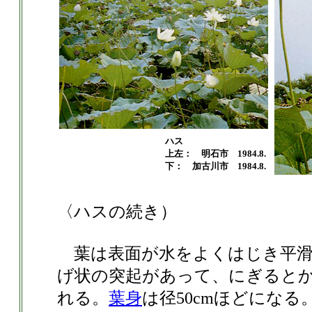
ハス
上左： 明石市 1984.8.
下： 加古川市 1984.8.
〈ハスの続き）
葉は表面が水をよくはじき平滑
げ状の突起があって、にぎると
れる。
葉身
は径50cmほどにな