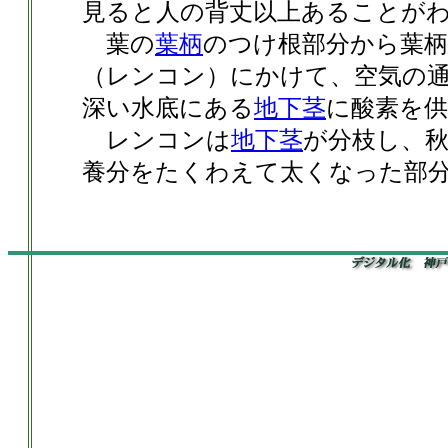
見ると人の背丈以上あることが
葉の
葉柄
のつけ根部分から葉
（レンコン）にかけて、空気の
深い水底にある
地下茎
に酸素を
レンコンは
地下茎
が分枝し、
養分をたくわえて太くなった部