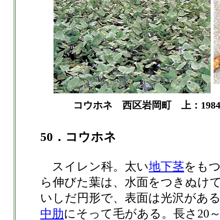
コウホネ 西区岩岡町 上：1984．
50．コウホネ
スイレン科。太い
地下茎
をも
ら伸びた葉は、水面をつきぬけ
いしだ円形で、表面は光沢があ
中肋
にそって毛がある。長さ20～3