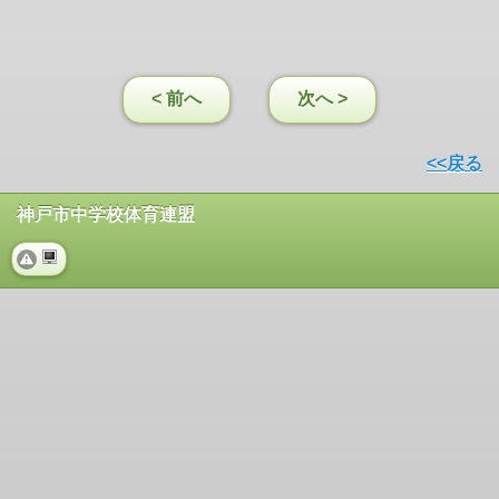
< 前へ
次へ >
<<戻る
神戸市中学校体育連盟