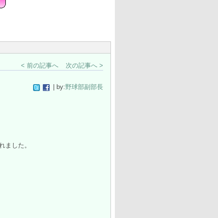
< 前の記事へ
次の記事へ >
| by:
野球部副部長
われました。