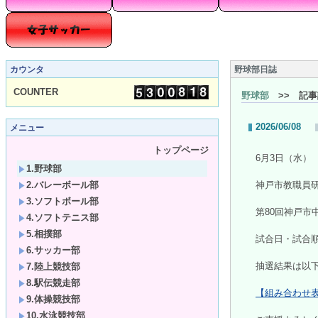
カウンタ
野球部日誌
COUNTER
野球部
>> 記事
2026/06/08
メニュー
トップページ
6月3日（水）
1.野球部
2.バレーボール部
神戸市教職員
3.ソフトボール部
第80回神戸市
4.ソフトテニス部
5.相撲部
試合日・試合
6.サッカー部
抽選結果は以
7.陸上競技部
8.駅伝競走部
【組み合わせ表】
9.体操競技部
10.水泳競技部