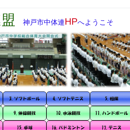
連盟
HP
神戸市
中体連
へようこそ