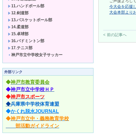
ご声援よろし
11.ハンドボール部
今大会を応援し
大会本部よりお願
12.剣道部
13.バスケットボール部
14.柔道部
15.卓球部
< 前の記事へ
16.バドミントン部
17.テニス部
神戸市立中学校女子サッカー
外部リンク
◆
神戸市教育委員会
◆
神戸市立中学校ＨＰ
◆
神戸市スポーツ
◆
兵庫県中学校体育連盟
◆
かくれ脱水JOURNAL
◆
神戸市立中・義務教育学校
部活動ガイドライン