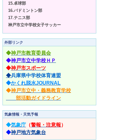
15.卓球部
16.バドミントン部
17.テニス部
神戸市立中学校女子サッカー
外部リンク
◆
神戸市教育委員会
◆
神戸市立中学校ＨＰ
◆
神戸市スポーツ
◆
兵庫県中学校体育連盟
◆
かくれ脱水JOURNAL
◆
神戸市立中・義務教育学校
部活動ガイドライン
気象情報・天気予報
◆
気象庁
（
警報・注意報
）
◆
神戸地方気象台