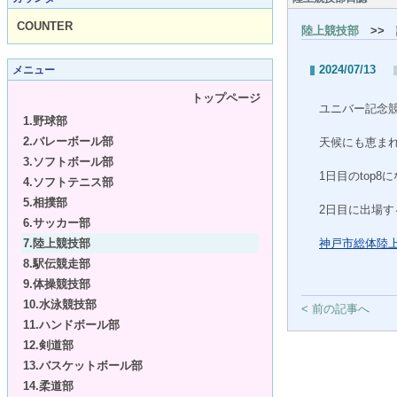
COUNTER
陸上競技部
>> 
2024/07/13
メニュー
トップページ
ユニバー記念
1.野球部
2.バレーボール部
天候にも恵ま
3.ソフトボール部
1日目のtop8
4.ソフトテニス部
5.相撲部
2日目に出場
6.サッカー部
7.陸上競技部
神戸市総体陸上競
8.駅伝競走部
9.体操競技部
10.水泳競技部
< 前の記事へ
11.ハンドボール部
12.剣道部
13.バスケットボール部
14.柔道部