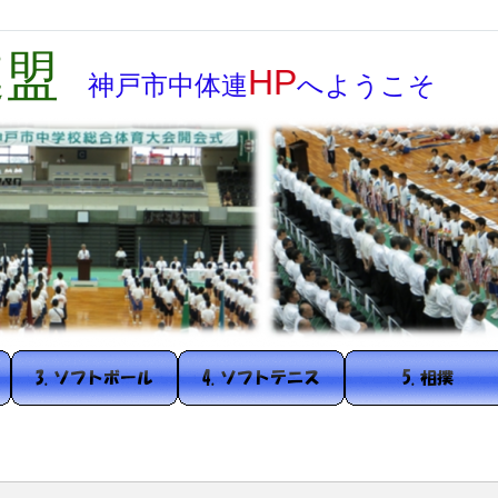
連盟
HP
神戸市
中体連
へようこそ