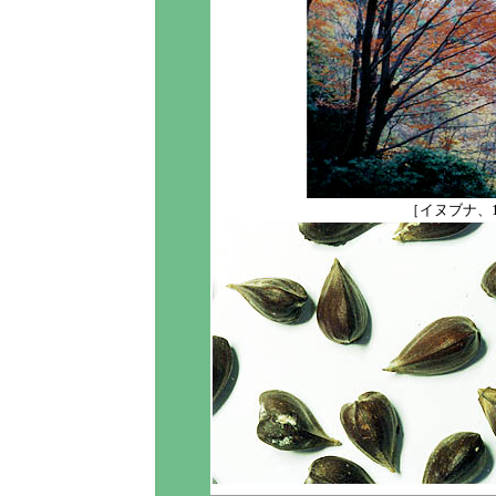
［イヌブナ、198