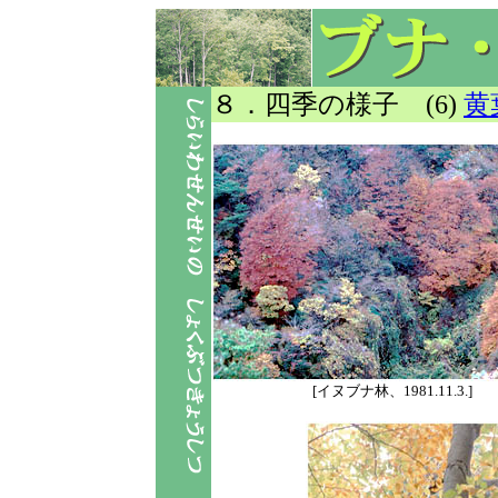
８．四季の様子 (6)
黄
[イヌブナ林、1981.11.3.]