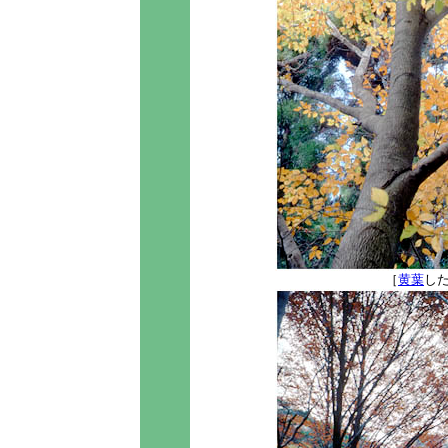
［
黄葉
し