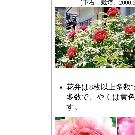
［下右：栽培、2000.5
花弁は8枚以上多数
多数で、やくは黄色
す。