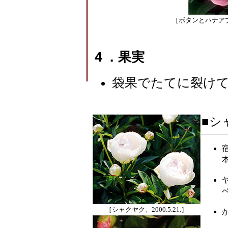
［ボタンとハナアブ、
４．果実
袋果でたてに裂け
■シ
［シャクヤク、2000.5.21.］