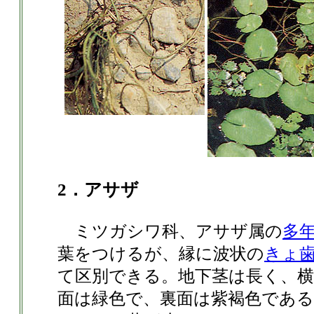
2．アサザ
ミツガシワ科、アサザ属の
多
葉をつけるが、縁に波状の
きょ
て区別できる。地下茎は長く、
面は緑色で、裏面は紫褐色であ