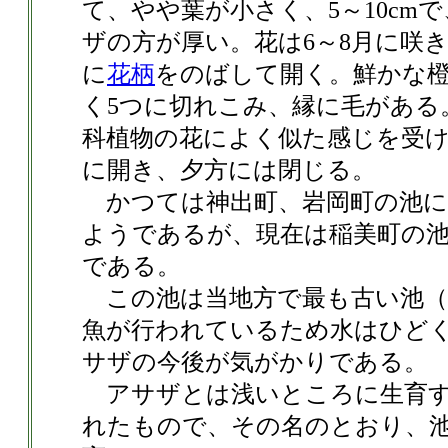
て、やや葉が小さく、5～10cm
ザの方が厚い。花は6～8月に咲き
に
花柄
をのばして開く。鮮かな
く5つに切れこみ、縁に毛がある
科植物の花によく似た感じを受け
に開き、夕方には閉じる。
かつては神出町、岩岡町の池に
ようであるが、現在は稲美町の
である。
この池は当地方で最も古い池（
魚が行われているため水はひど
サザの今後が気がかりである。
アサザとは浅いところに生育す
れたもので、その名のとおり、