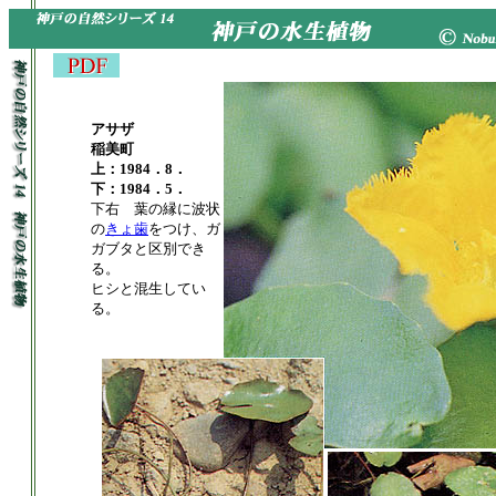
アサザ
稲美町
上：1984．8．
下：1984．5．
下右 葉の縁に波状
の
きょ歯
をつけ、ガ
ガブタと区別でき
る。
ヒシと混生してい
る。