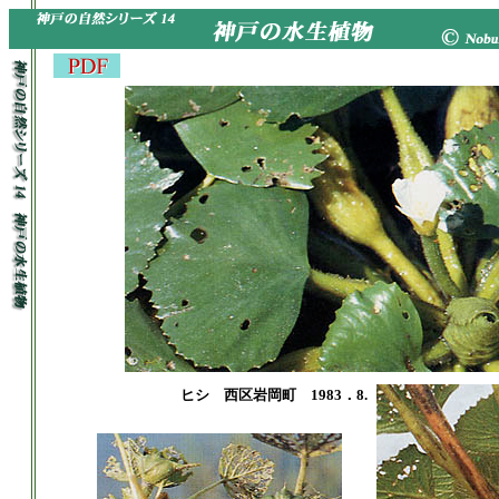
ヒシ 西区岩岡町 1983．8.