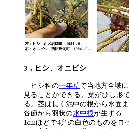
左：ヒシ 西区岩岡町 1984．9．
右：オニビシ 西区岩岡町 1984．9．
3．ヒシ、オニビシ
ヒシ科の
一年草
で当地方全域に
見ることができる。葉がひし形
る。茎は長く泥中の根から水面
各節から羽状の
水中根
が生ずる。
1cmほどで4弁の白色のものを