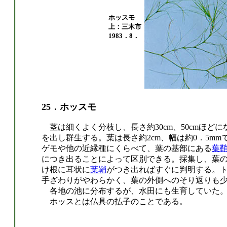
ホッスモ
上：三木市
1983．8．
25．ホッスモ
茎は細くよく分枝し、長さ約30cm、50cmほど
を出し群生する。葉は長さ約2cm、幅は約0．5mm
ゲモや他の近縁種にくらべて、葉の基部にある
葉
につき出ることによって区別できる。採集し、葉
け根に耳状に
葉鞘
がつき出ればすぐに判明する。
手ざわりがやわらかく、葉の外側へのそり返りも
各地の池に分布するが、水田にも生育していた
ホッスとは仏具の払子のことである。