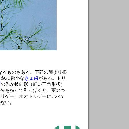
になるものもある。下部の節より根
で縁に微小な
きょ歯
がある。トリ
鞘
の先が披針形（細い三角形状）
の先を持って引っぱると、葉のつ
トリゲモ、オオトリゲモに比べて
少ない。
。