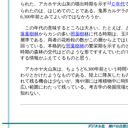
14
られた。アカホヤ火山灰の噴出時期を示す
Ｃ年代
られたのは、はじめてのことである。鬼界カルデラ
6,300年前とみてよいのではなかろうか。
この年代の意味するところは大きい。たとえば、
落葉樹林
からカシの多い
照薬樹林
に代る時期は、玉
層準である。両者の花粉粒の数がこの層から上では1
回っている。本格的な
照葉樹林
の繁栄期を示すもの
時期の森林の交代はどのような形ですすんでいたの
する情報がふえてくるものと思う。
アカホヤ火山灰は、ちょうど6,300年前という時
わりとかけたようなものである。陸上に降灰したも
れて残る機会は少ないが、海や湖には堆積物中に時
広い範囲にわたって残っている。考古学の発掘現場
知れない。