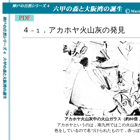
４
．アカホヤ火山灰の発見
－１
アカホヤ火山灰中の火山ガラス（約80倍
アカホヤというのは，南九州ではこの火山灰
色をしているので名づけられたもので，赤っぼ