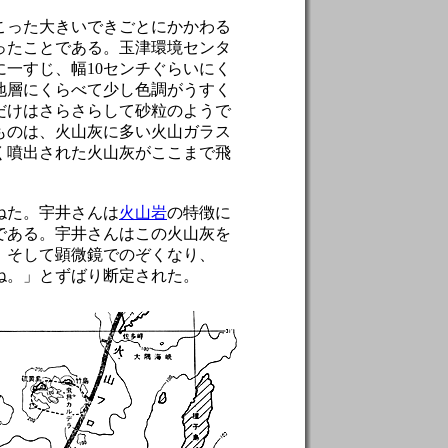
こった大きいできごとにかかわる
ったことである。玉津環境センタ
に一すじ、幅10センチぐらいにく
地層にくらべて少し色調がうすく
だけはさらさらして砂粒のようで
ものは、火山灰に多い火山ガラス
く噴出された火山灰がここまで飛
ねた。宇井さんは
火山岩
の特徴に
である。宇井さんはこの火山灰を
。そして顕微鏡でのぞくなり、
ね。」とずばり断定された。