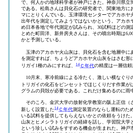
で、何人かの地球科学者が神戸にきた。神奈川県立
である。松島さんは貝化石の研究者で、関東地方に
マにとりくんでいる。玉津環境センターでアカホヤ
出年代を測定してみようではないかという。アカホ
め日本各地で年代測定が試みられ、30試料ほどの測
とめた町田洋、新井房夫さんは、その噴出時期は6,00
かと予測している。
玉津のアカホヤ火山灰は、貝化石を含む地層中に
を測定すれば、ちょうどアカホヤ火山灰をはさむ形
14
リガイ1種のみにすれば、
Ｃ年代
の精度は一層信頼
10月末、寒冷前線による冷たく、激しい横なぐり
トリガイの化石をピンセットでほじくりだす作業が
グラムの貝殻が必要である。これだけ集めるのに雨
そのころ、金沢大学の放射化学教室の阪上正信（
14
新しく設置した
Ｃ年代
測定装置のならし運転のた
いる試料を提供してもらえないかとの依頼をうけた
山灰とヒメシラトリガイの経緯を話し、学習院大学
という珍しい試みをすすめる機会が生まれた。神戸