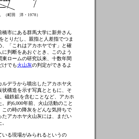
（町田 洋・1978）
前橋市にある群馬大学に新井さん
をとりだし、親指と人差指でつま
め、「これはアカホヤです」と確
人に判断をあおぐとき、このよう
関東ロームの研究以来、十数年間
だけでも
火山灰
の判定ができるよ
カルデラから噴出したアカホヤ火
板状構造を示す写真とともに、そ
、磁鉄鉱を含むことなど、アカホ
約6,000年前、火山活動のこと
、この時の降灰をどんな気持ちで
ったアカホヤ火山灰には、まだい
た。
ている現場がみられるというの