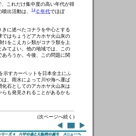
で、これだけ集中度の高い年代が得
14
の噴出活動は、
Ｃ年代
でほぼ
さきに述べたコナラを中心とする
津ではちょうどアカホヤ火山灰の
対1をこえカシ類がコナラ類を上
とみてよい。他の地域では、この
であろうか。今後、この問題に関
間を示すカーペットを日本全土にふ
のは、雨水によって川や海へ運ば
間化石としてのアカホヤ火山灰は
からも発見されることがあるかも
(次ページへ続く)