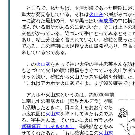
ところで、私たちは、玉津が海であった時期に起
重大な発見をしている。それは
火山灰
の層がみつか
ーに訪れた最初の日、やや黒っぽい
海成層
の中に横
ぼんでいる個所があるのに気づいた。そこは上下の
灰色がかっている。近づいて手にとってみるとそこ
あり、粘土分は全く含まれていない。砂粒と思った
である。この時期に大規模な火山爆発があり、空高
来しているのである。
この
火山灰
をもって神戸大学の宇井忠英さんを訪
もとづいて火山の噴出機構をさぐつている火山学者
サッと洗い、砂粒から火山ガラスや鉱物を分離した
「これはアカホヤ火山灰ですよ。まず99％確実です
アカホヤ火山灰というのは、約6,000年前
に南九州の海底火山（鬼界カルデラ）が噴
出活動したときに、日本全土をおおうぐら
い広範囲に
火山灰
を降下してきたものであ
る。宇井さんは、ていねいに火山ガラスや
紫蘇輝石（しそきせき）
、磁鉄鉱などをみ
せてくれたあと、「もし確実にこの
火山灰