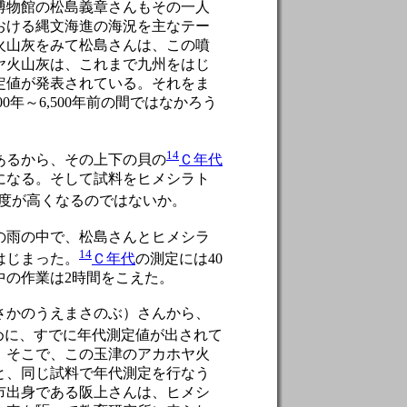
博物館の松島義章さんもその一人
おける縄文海進の海況を主なテー
火山灰をみて松島さんは、この噴
ヤ火山灰は、これまで九州をはじ
定値が発表されている。それをま
0年～6,500年前の間ではなかろう
14
あるから、その上下の貝の
Ｃ年代
になる。そして試料をヒメシラト
度が高くなるのではないか。
の雨の中で、松島さんとヒメシラ
14
はじまった。
Ｃ年代
の測定には40
中の作業は2時間をこえた。
さかのうえまさのぶ）さんから、
めに、すでに年代測定値が出されて
。そこで、この玉津のアカホヤ火
と、同じ試料で年代測定を行なう
市出身である阪上さんは、ヒメシ