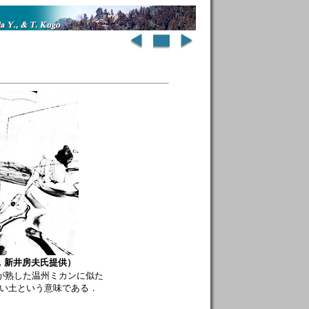
，新井房夫氏提供）
が熟した温州ミカンに似た
い土という意味である．