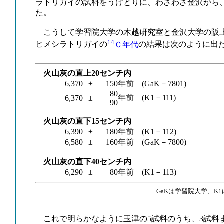
ラトリガイの試料をうけとりに、わざわざ金沢から
た。
こうして学習院大学の木越研究室と金沢大学の阪
14
ヒメシラトリガイの
Ｃ年代
の結果は次のように出
火山灰の直上20センチ内
6,370
±
150
年前 (GaK－7801)
80
年前 (K1－111)
6,370
±
90
火山灰の直下15センチ内
6,390
±
180
年前 (K1－112)
6,580
±
160
年前 (GaK－7800)
火山灰の直下40センチ内
6,290
±
80
年前 (K1－113)
GaKは学習院大学、K
これで明らかなように玉津の5試料のうち、3試料まで