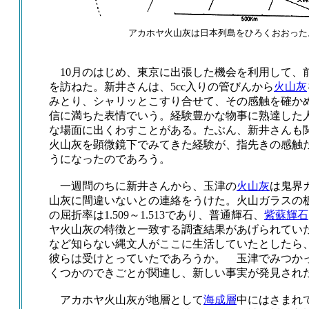
アカホヤ火山灰は日本列島をひろくおおった。
10月のはじめ、東京に出張した機会を利用して、
を訪ねた。新井さんは、5cc入りの管びんから
火山灰
みとり、シャリッとこすり合せて、その感触を確か
信に満ちた表情でいう。経験豊かな物事に熟達した
な場面に出くわすことがある。たぶん、新井さんも
火山灰を顕微鏡下でみてきた経験が、指先きの感触
うになったのであろう。
一週問のちに新井さんから、玉津の
火山灰
は鬼界
山灰に間違いないとの連絡をうけた。火山ガラスの
の屈折率は1.509～1.513であり、普通輝石、
紫蘇輝石
ヤ火山灰の特徴と一致する調査結果があげられていた。
など知らない縄文人がここに生活していたとしたら
彼らは受けとっていたであろうか。 玉津でみつか
くつかのできごとが関連し、新しい事実が発見され
アカホヤ火山灰が地層として
海成層
中にはさまれ