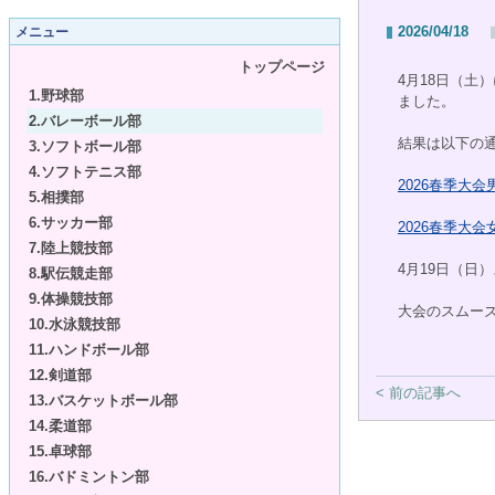
2026/04/18
メニュー
トップページ
4月18日（
1.野球部
ました。
2.バレーボール部
結果は以下の
3.ソフトボール部
4.ソフトテニス部
2026春季大会
5.相撲部
6.サッカー部
2026春季大会
7.陸上競技部
4月19日（日
8.駅伝競走部
9.体操競技部
大会のスムー
10.水泳競技部
11.ハンドボール部
12.剣道部
< 前の記事へ
13.バスケットボール部
14.柔道部
15.卓球部
16.バドミントン部