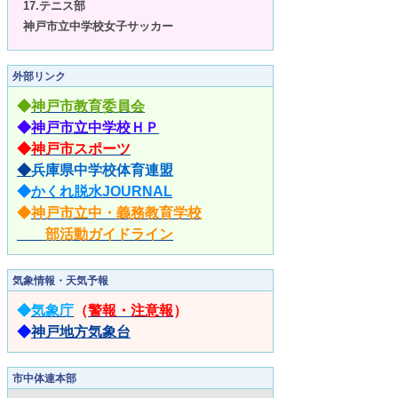
17.テニス部
神戸市立中学校女子サッカー
外部リンク
◆
神戸市教育委員会
◆
神戸市立中学校ＨＰ
◆
神戸市スポーツ
◆
兵庫県中学校体育連盟
◆
かくれ脱水JOURNAL
◆
神戸市立中・義務教育学校
部活動ガイドライン
気象情報・天気予報
◆
気象庁
（
警報・注意報
）
◆
神戸地方気象台
市中体連本部