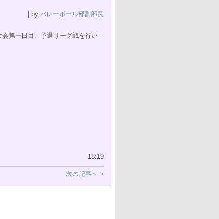
| by:
バレーボール部副部長
大会第一日目、予選リーグ戦を行い
18:19
次の記事へ >