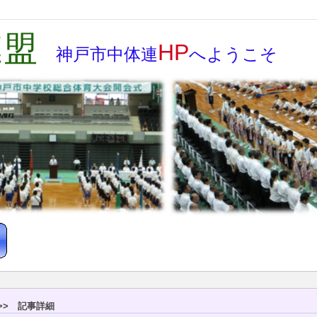
連盟
HP
神戸市
中体連
へようこそ
> 記事詳細