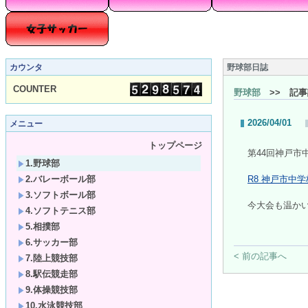
カウンタ
野球部日誌
COUNTER
野球部
>> 記事
2026/04/01
メニュー
トップページ
第44回神戸
1.野球部
2.バレーボール部
R8 神戸市中
3.ソフトボール部
今大会も温か
4.ソフトテニス部
5.相撲部
6.サッカー部
< 前の記事へ
7.陸上競技部
8.駅伝競走部
9.体操競技部
10.水泳競技部