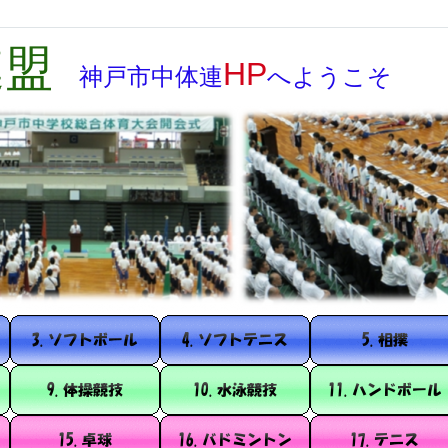
連盟
HP
神戸市
中体連
へようこそ