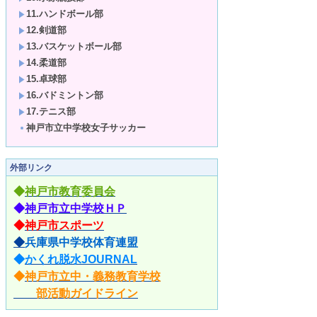
11.ハンドボール部
12.剣道部
13.バスケットボール部
14.柔道部
15.卓球部
16.バドミントン部
17.テニス部
神戸市立中学校女子サッカー
外部リンク
◆
神戸市教育委員会
◆
神戸市立中学校ＨＰ
◆
神戸市スポーツ
◆
兵庫県中学校体育連盟
◆
かくれ脱水JOURNAL
◆
神戸市立中・義務教育学校
部活動ガイドライン